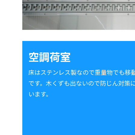
空調荷室
床はステンレス製なので重量物でも移
です。木くずも出ないので防じん対策
います。