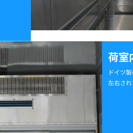
荷室
ドイツ製
左右され